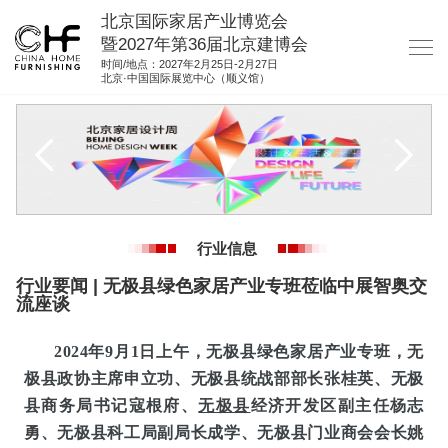
北京国际家居产业博览会
暨2027年第36届北京建博会
时间/地点：2027年2月25日-2月27日
北京·中国国际展览中心（顺义馆）
网站首页
关于我们
展商服务
观众服务
行业信息
展位图纸
行业要闻 | 无极县绿色家居产业专班莅临中展智奥交
资料下载
流座谈
集团展会
2024年9月1日上午，无极县绿色家居产业专班，无
参展联络
极县政协主席申立功、无极县统战部部长张桂英、无极
县商务局书记寇根府、
无极县
经济开发区副主任杨志
勇、无极县科工局副局长成学、无极县门业商会会长姚