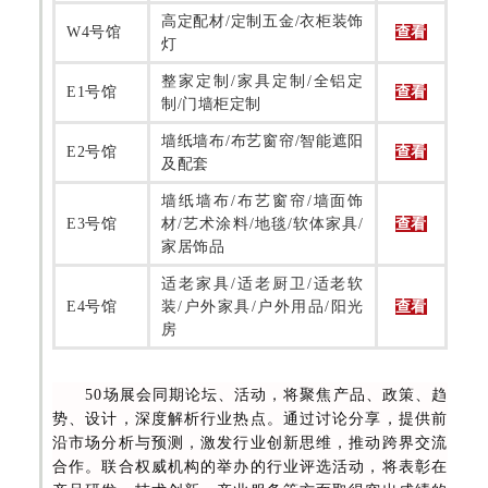
高定配材/定制五金/衣柜装饰
W4号馆
查看
灯
整家定制/家具定制/全铝定
E1号馆
查看
制/门墙柜定制
墙纸墙布/布艺窗帘/智能遮阳
E2号馆
查看
及配套
墙纸墙布/布艺窗帘/墙面饰
E3号馆
材/艺术涂料/地毯/软体家具/
查看
家居饰品
适老家具/适老厨卫/适老软
E4号馆
装/户外家具/户外用品/阳光
查看
房
50场展会同期论坛、活动，将聚焦产品、政策、趋
势、设计，深度解析行业热点。通过讨论分享，提供前
沿市场分析与预测，激发行业创新思维，推动跨界交流
合作。联合权威机构的举办的行业评选活动，将表彰在