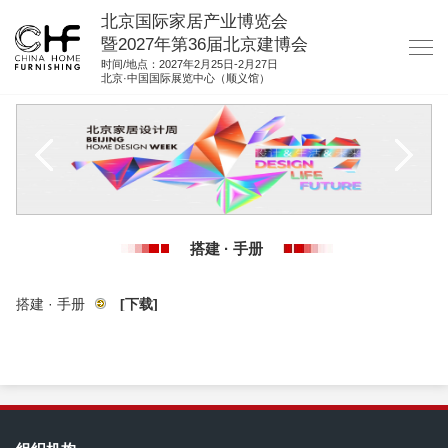
北京国际家居产业博览会
暨2027年第36届北京建博会
时间/地点：2027年2月25日-2月27日
北京·中国国际展览中心（顺义馆）
网站首页
关于我们
展商服务
观众服务
搭建 · 手册
展位图纸
资料下载
搭建 · 手册
[下载]
集团展会
参展联络