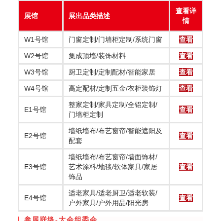
查看详
展馆
展出品类描述
情
W1号馆
门窗定制/门墙柜定制/系统门窗
查看
W2号馆
集成顶墙/装饰材料
查看
W3号馆
厨卫定制/定制配材/智能家居
查看
W4号馆
高定配材/定制五金/衣柜装饰灯
查看
整家定制/家具定制/全铝定制/
E1号馆
查看
门墙柜定制
墙纸墙布/布艺窗帘/智能遮阳及
E2号馆
查看
配套
墙纸墙布/布艺窗帘/墙面饰材/
E3号馆
艺术涂料/地毯/软体家具/家居
查看
饰品
适老家具/适老厨卫/适老软装/
E4号馆
查看
户外家具/户外用品/阳光房
参展联络-大会组委会